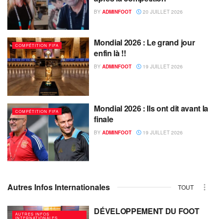
BY
ADMINFOOT
20 JUILLET 2026
Mondial 2026 : Le grand jour
COMPÉTITION FIFA
enfin là !!
BY
ADMINFOOT
19 JUILLET 2026
Mondial 2026 : Ils ont dit avant la
COMPÉTITION FIFA
finale
BY
ADMINFOOT
19 JUILLET 2026
Autres Infos Internationales
TOUT
DÉVELOPPEMENT DU FOOT
AUTRES INFOS
INTERNATIONALES