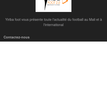
Yiriba foot vous présente toute l'actualité du football au Mali et à
l'international
Contactez-nous
Catégorie
Catégorie
Articles récents
CAN FEMININE 2026 : Fin de course pour les
Aigles Dames, le Ghana poursuit son chemin…
7 AOÛT 2026