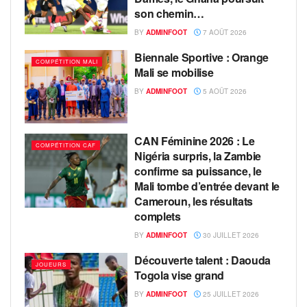
son chemin…
BY
ADMINFOOT
7 AOÛT 2026
Biennale Sportive : Orange
COMPÉTITION MALI
Mali se mobilise
BY
ADMINFOOT
5 AOÛT 2026
CAN Féminine 2026 : Le
COMPÉTITION CAF
Nigéria surpris, la Zambie
confirme sa puissance, le
Mali tombe d’entrée devant le
Cameroun, les résultats
complets
BY
ADMINFOOT
30 JUILLET 2026
Découverte talent : Daouda
JOUEURS
Togola vise grand
BY
ADMINFOOT
25 JUILLET 2026