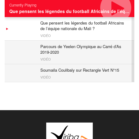
Currently Playing
Que pensent les légendes du football Africains de l’équipe nationale du Mali ?
Que pensent les légendes du football Africains
de l’équipe nationale du Mali ?
VIDÉO
Parcours de Yeelen Olympique au Carré d’As
2019-2020
VIDÉO
Soumaila Coulibaly sur Rectangle Vert N°15
VIDÉO
Finale Coupe du Mali 60e Edition
VIDÉO
AGNEFO : Fréderic Oumar Kanouté se confie
à Yiriba Foot
VIDÉO