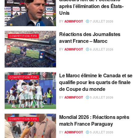
après l’élimination des États-
Unis
BY
ADMINFOOT
7 JUILLET 2026
Réactions des Journalistes
COMPÉTITION FIFA
avant France – Maroc
BY
ADMINFOOT
6 JUILLET 2026
Le Maroc élimine le Canada et se
COMPÉTITION FIFA
qualifie pour les quarts de finale
de Coupe du monde
BY
ADMINFOOT
5 JUILLET 2026
Mondial 2026 : Réactions après
COMPÉTITION FIFA
match France Paraguay
BY
ADMINFOOT
5 JUILLET 2026