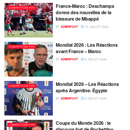
France-Maroc : Deschamps
COMPÉTITION FIFA
donne des nouvelles de la
blessure de Mbappé
BY
ADMINFOOT
10 JUILLET 2026
Mondial 2026 : Les Réactions
COMPÉTITION FIFA
avant France – Maroc
BY
ADMINFOOT
8 JUILLET 2026
Mondial 2026 – Les Réactions
COMPÉTITION FIFA
après Argentine- Égypte
BY
ADMINFOOT
8 JUILLET 2026
Coupe du Monde 2026 : le
COMPÉTITION FIFA
discours fort de Pochettino