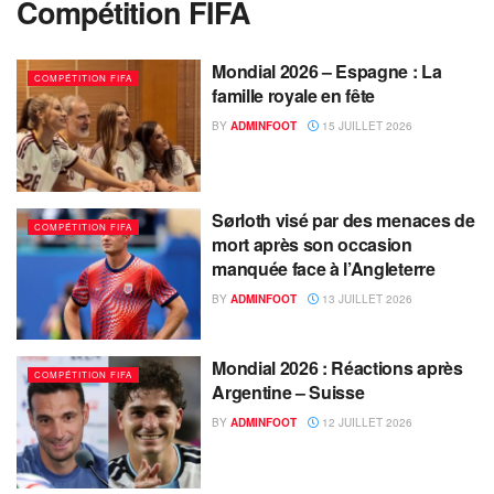
Compétition FIFA
Mondial 2026 – Espagne : La
COMPÉTITION FIFA
famille royale en fête
BY
ADMINFOOT
15 JUILLET 2026
Sørloth visé par des menaces de
COMPÉTITION FIFA
mort après son occasion
manquée face à l’Angleterre
BY
ADMINFOOT
13 JUILLET 2026
Mondial 2026 : Réactions après
COMPÉTITION FIFA
Argentine – Suisse
BY
ADMINFOOT
12 JUILLET 2026