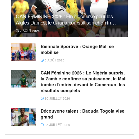
CAN FEMININE 2026 : Fin de course pour les
Aigles Dames, le Ghana poursuit son chemin…
7 AOÛT 2026
Biennale Sportive : Orange Mali se
mobilise
5 AOÛT 2026
CAN Féminine 2026 : Le Nigéria surpris,
la Zambie confirme sa puissance, le Mali
tombe d’entrée devant le Cameroun, les
résultats complets
30 JUILLET 2026
Découverte talent : Daouda Togola vise
grand
25 JUILLET 2026