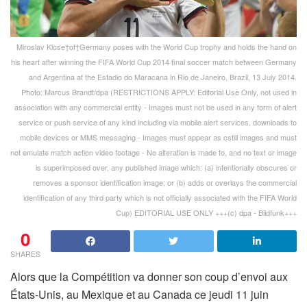
Miroslav Klose†of†Germany poses with the World Cup trophy and holds the hand on
his heart after winning the FIFA World Cup 2014 final soccer match between Germany
and Argentina at the Estadio do Maracana in Rio de Janeiro, Brazil, 13 July 2014.
Photo: Marcus Brandt/dpa (RESTRICTIONS APPLY: Editorial Use Only, not used in
association with any commercial entity - Images must not be used in any form of alert
service or push service of any kind including via mobile alert services, downloads to
mobile devices or MMS messaging - Images must appear as cstill images and must
not emulate match action video footage - No alteration is made to, and no text or image
is superimposed over, any published image which: (a) intentionally obscures or
removes a sponsor identification image; or (b) adds or overlays the commercial
identification of any third party which is not officially associated with the FIFA World
Cup) EDITORIAL USE ONLY +++(c) dpa - Bildfunk+++
0
SHARES
Alors que la Compétition va donner son coup d’envoi aux
États-Unis, au Mexique et au Canada ce jeudi 11 juin