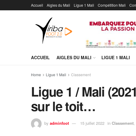
Accueil
Aigles du Mali
Ligue 1 Mali
Compétition Mali
Com
ACCUEIL
AIGLES DU MALI
LIGUE 1 MALI
Home
Ligue 1 Mali
Classement
Ligue 1 / Mali (202
sur le toit…
by
adminfoot
15 juillet 2022
in
Classement
,