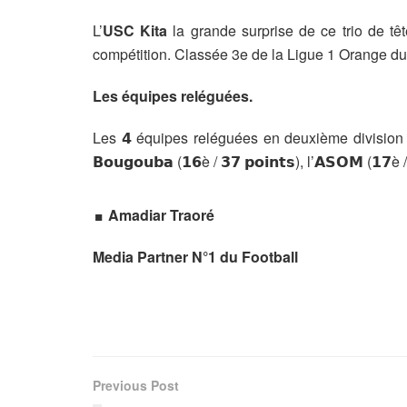
L’
USC Kita
la grande surprise de ce trio de têt
compétition. Classée 3e de la Ligue 1 Orange du
Les équipes reléguées.
Les 𝟰 équipes reléguées en deuxième division 
𝗕𝗼𝘂𝗴𝗼𝘂𝗯𝗮
(𝟭𝟲è / 𝟯𝟳 𝗽𝗼𝗶𝗻𝘁𝘀), l’
𝗔𝗦𝗢𝗠
(𝟭𝟳è /
.
Amadiar Traoré
Media Partner N°1 du Football
Previous Post