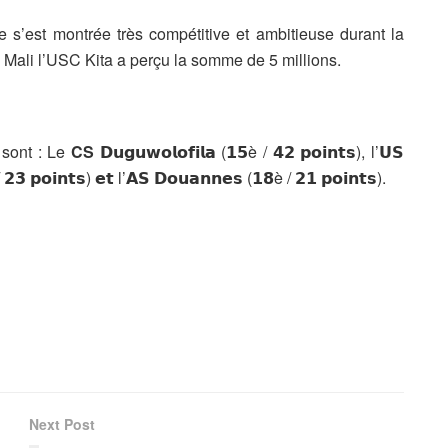
e s’est montrée très compétitive et ambitieuse durant la
 Mali l’USC Kita a perçu la somme de 5 millions.
sont : Le
CS
𝗗𝘂𝗴𝘂𝘄𝗼𝗹𝗼𝗳𝗶𝗹𝗮
(𝟭𝟱è / 𝟰𝟮 𝗽𝗼𝗶𝗻𝘁𝘀), l’
𝗨𝗦
 𝟮𝟯 𝗽𝗼𝗶𝗻𝘁𝘀) 𝗲𝘁 l’
𝗔𝗦 𝗗𝗼𝘂𝗮𝗻𝗻𝗲𝘀
(𝟭𝟴è / 𝟮𝟭 𝗽𝗼𝗶𝗻𝘁𝘀).
Next Post